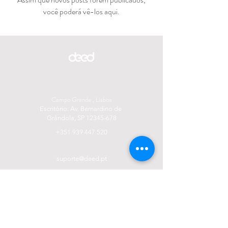
você poderá vê-los aqui.
Campo Grande , Lisboa
Escritório: Av. Bernardino de
Grândola, SP
12345-678
+351 939 447 520
suporte@deed.pt
Serviços: O que fazemos?
Neuromarketing: Porque fazemos?